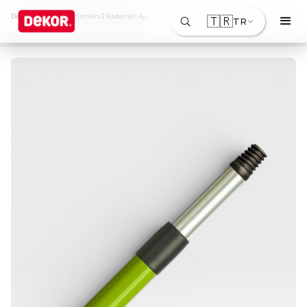
›
›
Dekor
Ürünler & Çözümler
2 Kademeli Ayarlı İnce Alüminyum Sırık
🇹🇷
TR