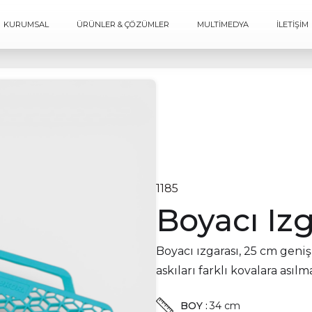
KURUMSAL
ÜRÜNLER & ÇÖZÜMLER
MULTİMEDYA
İLETİŞİM
1185
Boyacı Izg
Boyacı ızgarası, 25 cm geniş
askıları farklı kovalara asılm
BOY :
34 cm