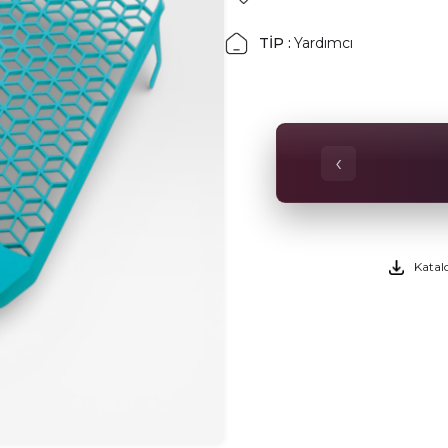
TİP :
Yardımcı
‹
Katal