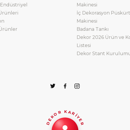
Endüstriyel
Makinesi
Ürünleri
İç Dekorasyon Püskür
on
Makinesi
Ürünler
Badana Tankı
Dekor 2026 Ürün ve Ko
Listesi
Dekor Stant Kurulum
DEKOR KARİYER