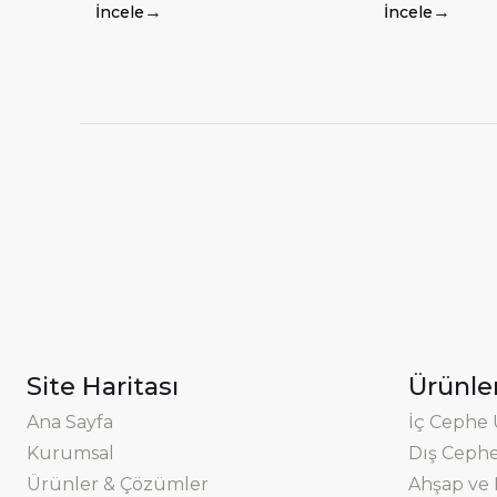
→
→
İncele
İncele
Site Haritası
Ürünle
Ana Sayfa
İç Cephe
Kurumsal
Dış Ceph
Ürünler & Çözümler
Ahşap ve