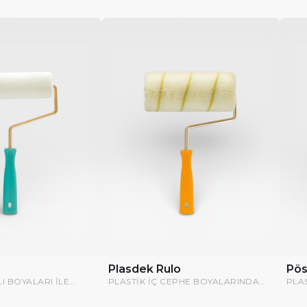
Plasdek Rulo
Pös
I BOYALARI ILE
PLASTIK IÇ CEPHE BOYALARINDA
PLA
KULLANILIR.
UYG
POS