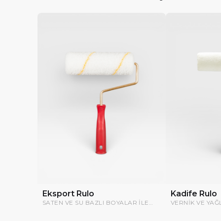
Eksport Rulo
Kadife Rulo
SATEN VE SU BAZLI BOYALAR ILE
VERNIK VE YAĞL
DÜZ SATIHLARDA KULLANILIR
KULLANILIR.