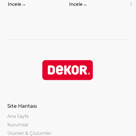
IŞLEMINDE KULLANILIR.
PARKE ZEMINLERININ
SI
→
→
İncele
İncele
İn
KAZINMASINDA
ZI
KULLANILIR.
Site Haritası
Ana Sayfa
Kurumsal
Ürünler & Çözümler