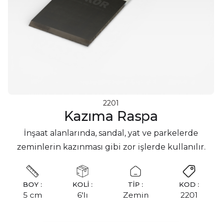
2201
Kazıma Raspa
İnşaat alanlarında, sandal, yat ve parkelerde
zeminlerin kazınması gibi zor işlerde kullanılır.
BOY :
KOLİ :
TİP :
KOD :
5 cm
6'lı
Zemin
2201