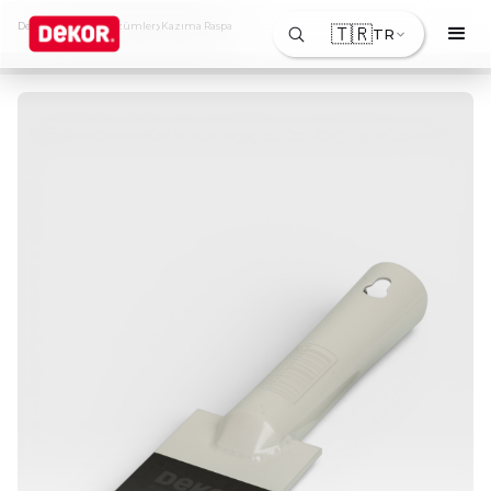
›
›
Dekor
Ürünler & Çözümler
Kazıma Raspa
🇹🇷
TR