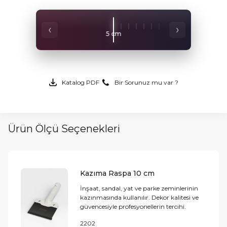
‹
›
5 cm
10 cm
Katalog PDF
Bir Sorunuz mu var ?
Ürün Ölçü Seçenekleri
Kazıma Raspa 10 cm
İnşaat, sandal, yat ve parke zeminlerinin
kazınmasında kullanılır. Dekor kalitesi ve
güvencesiyle profesyonellerin tercihi.
2202