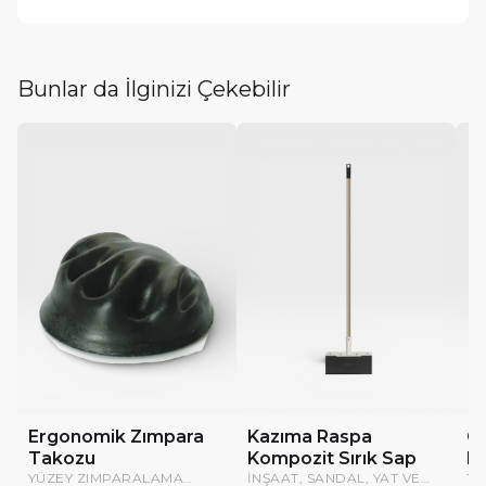
Bunlar da İlginizi Çekebilir
Ergonomik Zımpara
Kazıma Raspa
Oy
Takozu
Kompozit Sırık Sap
Ma
YÜZEY ZIMPARALAMA
İNŞAAT, SANDAL, YAT VE
TA