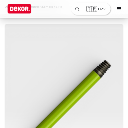
›
›
Dekor
Ürünler & Çözümler
Kompozit Sırık
🇹🇷
TR