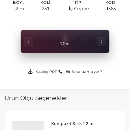
BOY :
KOLİ :
TİP :
KOD :
1,2 m
25'li
İç Cephe
1365
‹
›
1,2 m
1,5 m
Katalog PDF
Bir Sorunuz mu var ?
Ürün Ölçü Seçenekleri
Kompozit Sırık 1,2 m